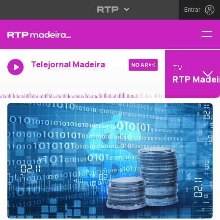
Entrar
Telejornal Madeira
NO AR
TV
RTP Madei