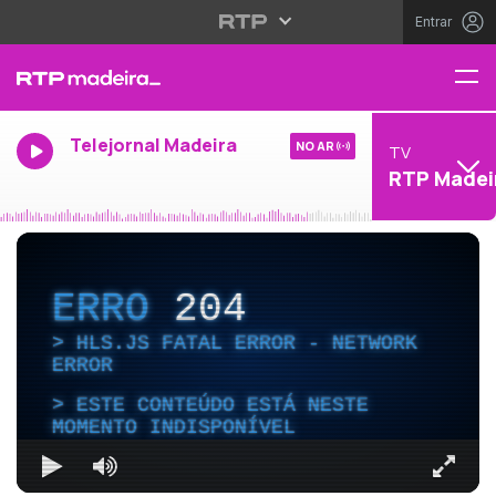
Entrar
Telejornal Madeira
NO AR
TV
RTP Madei
ERRO
204
HLS.JS FATAL ERROR - NETWORK
ERROR
ESTE CONTEÚDO ESTÁ NESTE
MOMENTO INDISPONÍVEL