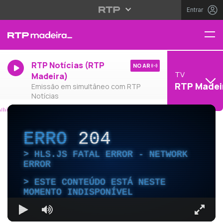
Entrar
RTP Notícias (RTP
NO AR
TV
Madeira)
RTP Madei
Emissão em simultâneo com RTP
Notícias
ERRO
204
HLS.JS FATAL ERROR - NETWORK
ERROR
ESTE CONTEÚDO ESTÁ NESTE
MOMENTO INDISPONÍVEL