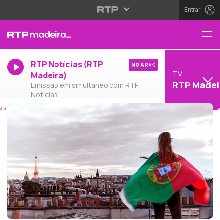
Entrar
RTP Notícias (RTP
NO AR
TV
Madeira)
RTP Madei
Emissão em simultâneo com RTP
Notícias