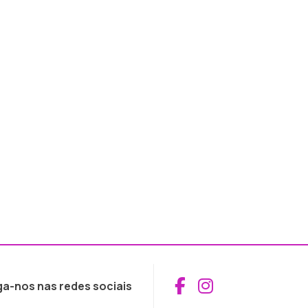
Aceder ao Fac
Aceder ao I
ga-nos nas redes sociais