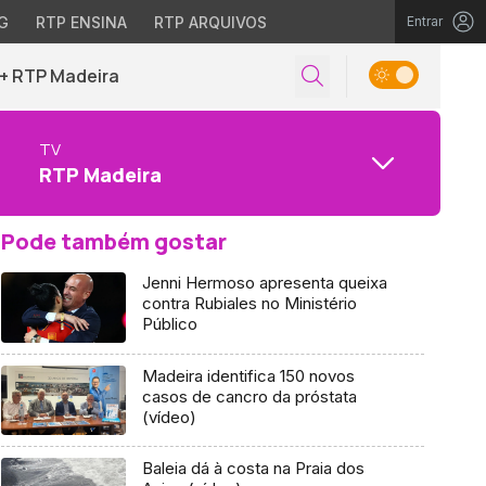
G
RTP ENSINA
RTP ARQUIVOS
Entrar
+ RTP Madeira
TV
RTP Madeira
Pode também gostar
Jenni Hermoso apresenta queixa
contra Rubiales no Ministério
Público
Madeira identifica 150 novos
casos de cancro da próstata
(vídeo)
Baleia dá à costa na Praia dos