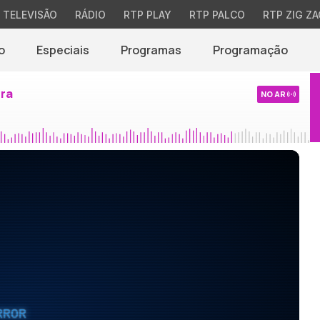
TELEVISÃO
RÁDIO
RTP PLAY
RTP PALCO
RTP ZIG ZA
o
Especiais
Programas
Programação
ira
NO AR
RROR