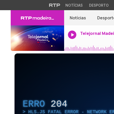
NOTÍCIAS
DESPORTO
Notícias
Desport
Telejornal Made
ERRO
204
HLS.JS FATAL ERROR - NETWORK E