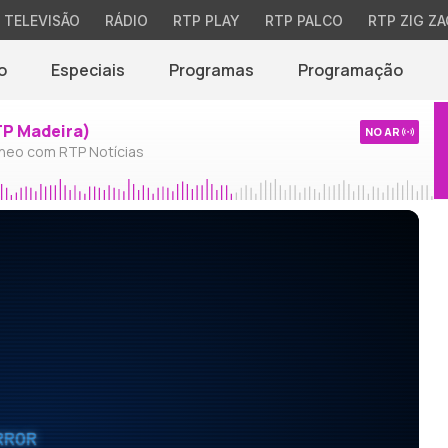
TELEVISÃO
RÁDIO
RTP PLAY
RTP PALCO
RTP ZIG ZA
o
Especiais
Programas
Programação
TP Madeira)
NO AR
neo com RTP Notícias
RROR