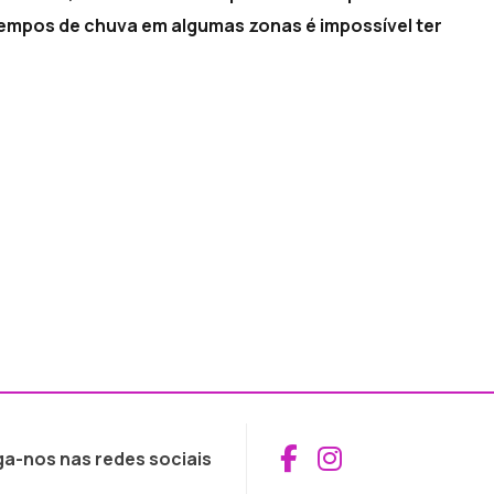
tempos de chuva em algumas zonas é impossível ter
Aceder ao Fac
Aceder ao I
ga-nos nas redes sociais