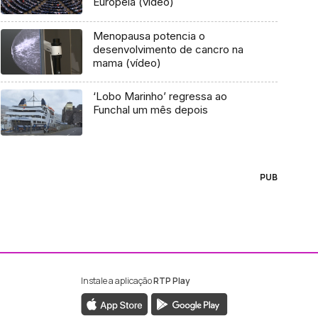
Europeia (vídeo)
Menopausa potencia o
desenvolvimento de cancro na
mama (vídeo)
‘Lobo Marinho’ regressa ao
Funchal um mês depois
PUB
Instale a aplicação
RTP Play
ebook da RTP Madeira
nstagram da RTP Madeira