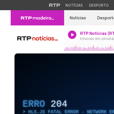
NOTÍCIAS
DESPORTO
Notícias
Desport
RTP Notícias (R
Emissão em simultâ
ERRO
204
HLS.JS FATAL ERROR - NETWORK E