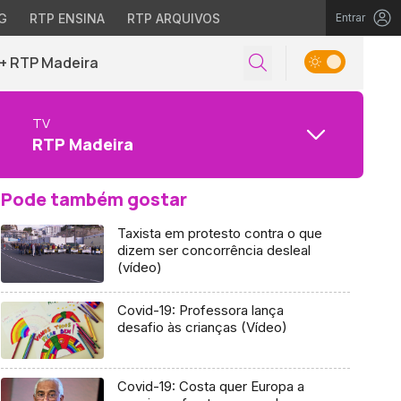
G
RTP ENSINA
RTP ARQUIVOS
Entrar
+ RTP Madeira
TV
RTP Madeira
Pode também gostar
Taxista em protesto contra o que
dizem ser concorrência desleal
(vídeo)
Covid-19: Professora lança
desafio às crianças (Vídeo)
Covid-19: Costa quer Europa a