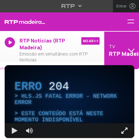
Entrar
RTP Notícias (RTP
NO AR
TV
Madeira)
RTP Madei
Emissão em simultâneo com RTP
Notícias
ERRO
204
HLS.JS FATAL ERROR - NETWORK
ERROR
ESTE CONTEÚDO ESTÁ NESTE
MOMENTO INDISPONÍVEL