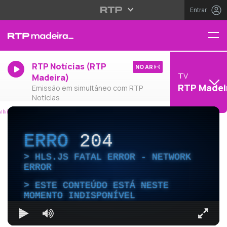
Entrar
RTP Notícias (RTP
NO AR
TV
Madeira)
RTP Madei
Emissão em simultâneo com RTP
Notícias
ERRO
204
HLS.JS FATAL ERROR - NETWORK
ERROR
ESTE CONTEÚDO ESTÁ NESTE
MOMENTO INDISPONÍVEL