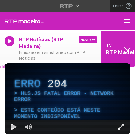
Entrar
RTP Notícias (RTP
NO AR
TV
Madeira)
RTP Madei
Emissão em simultâneo com RTP
Notícias
ERRO
204
HLS.JS FATAL ERROR - NETWORK
ERROR
ESTE CONTEÚDO ESTÁ NESTE
MOMENTO INDISPONÍVEL