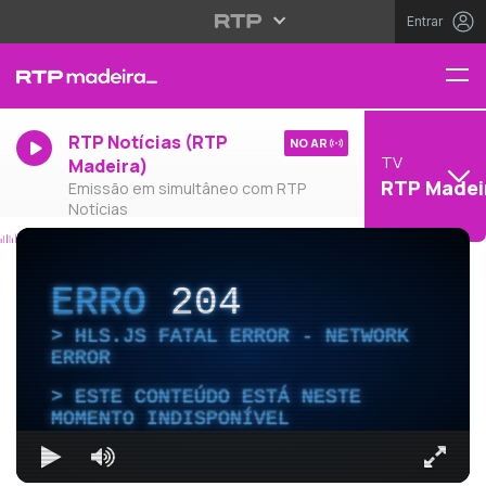
Entrar
RTP Notícias (RTP
NO AR
TV
Madeira)
RTP Madei
Emissão em simultâneo com RTP
Notícias
ERRO
204
HLS.JS FATAL ERROR - NETWORK
ERROR
ESTE CONTEÚDO ESTÁ NESTE
MOMENTO INDISPONÍVEL