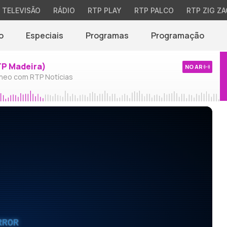
TELEVISÃO
RÁDIO
RTP PLAY
RTP PALCO
RTP ZIG ZA
o
Especiais
Programas
Programação
TP Madeira)
NO AR
neo com RTP Notícias
RROR