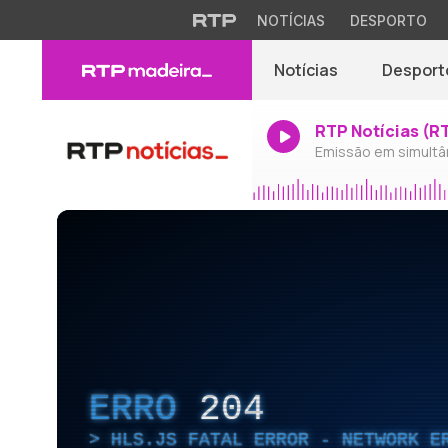
NOTÍCIAS
DESPORTO
Notícias
Desport
RTP Notícias (R
Emissão em simultâ
ERRO
204
HLS.JS FATAL ERROR - NETWORK E