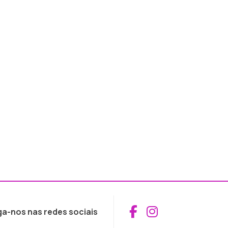
Aceder ao Fac
Aceder ao I
ga-nos nas redes sociais