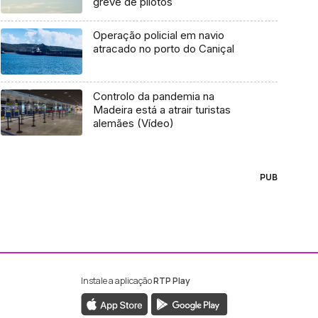
greve de pilotos
Operação policial em navio
atracado no porto do Caniçal
Controlo da pandemia na
Madeira está a atrair turistas
alemães (Vídeo)
PUB
Instale a aplicação
RTP Play
ebook da RTP Madeira
nstagram da RTP Madeira