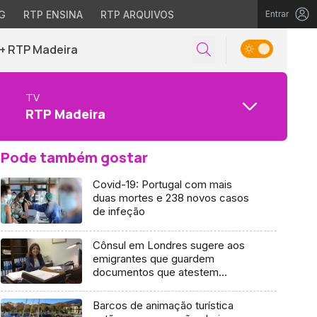
G
RTP ENSINA
RTP ARQUIVOS
Entrar
+ RTP Madeira
TV
RTP Madeira
Pode também gostar
Covid-19: Portugal com mais
duas mortes e 238 novos casos
de infeção
Cônsul em Londres sugere aos
emigrantes que guardem
documentos que atestem
permanência no país
Barcos de animação turística