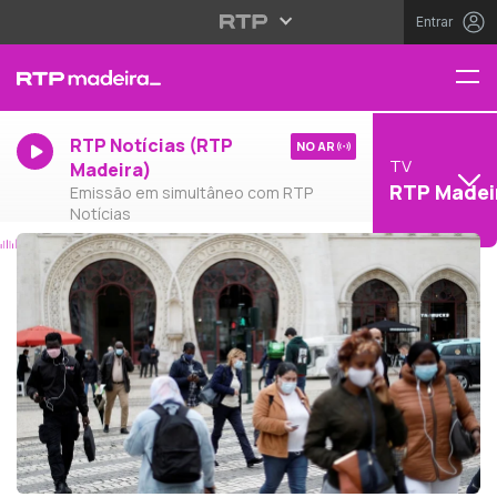
Entrar
RTP Notícias (RTP
NO AR
TV
Madeira)
RTP Madei
Emissão em simultâneo com RTP
Notícias