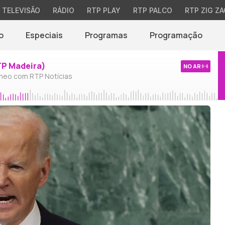
TELEVISÃO
RÁDIO
RTP PLAY
RTP PALCO
RTP ZIG ZA
o
Especiais
Programas
Programação
TP Madeira)
NO AR
neo com RTP Notícias