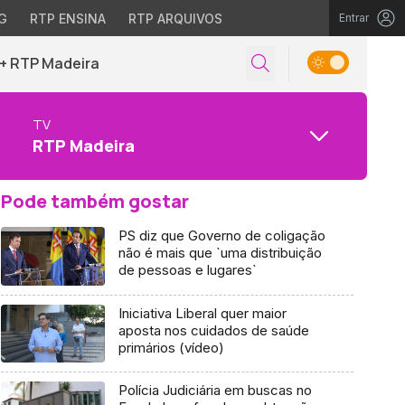
G
RTP ENSINA
RTP ARQUIVOS
Entrar
+ RTP Madeira
TV
RTP Madeira
Pode também gostar
PS diz que Governo de coligação
não é mais que `uma distribuição
de pessoas e lugares`
Iniciativa Liberal quer maior
aposta nos cuidados de saúde
primários (vídeo)
Polícia Judiciária em buscas no