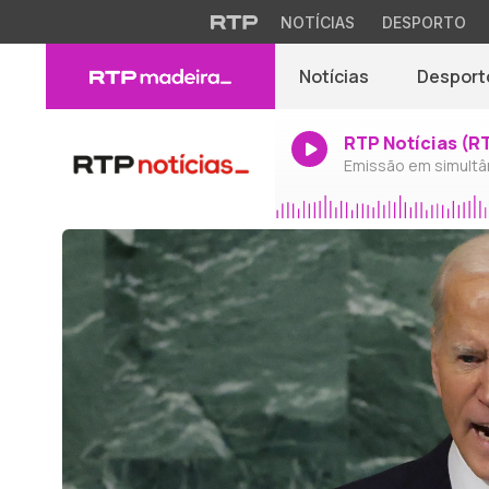
NOTÍCIAS
DESPORTO
Notícias
Desport
RTP Notícias (R
Emissão em simultâ