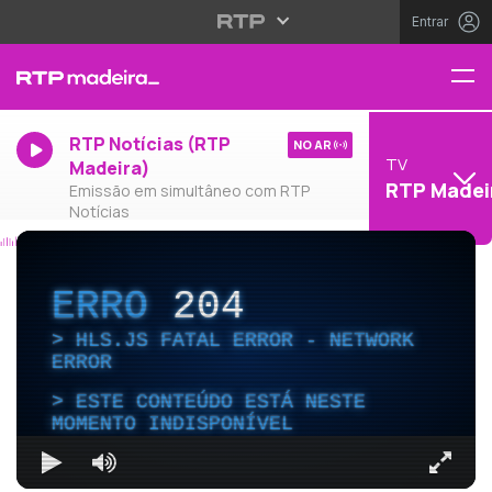
Entrar
RTP Notícias (RTP
NO AR
TV
Madeira)
RTP Madei
Emissão em simultâneo com RTP
Notícias
ERRO
204
HLS.JS FATAL ERROR - NETWORK
ERROR
ESTE CONTEÚDO ESTÁ NESTE
MOMENTO INDISPONÍVEL