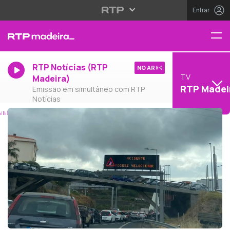
Entrar
RTP Notícias (RTP
NO AR
TV
Madeira)
RTP Madei
Emissão em simultâneo com RTP
Notícias