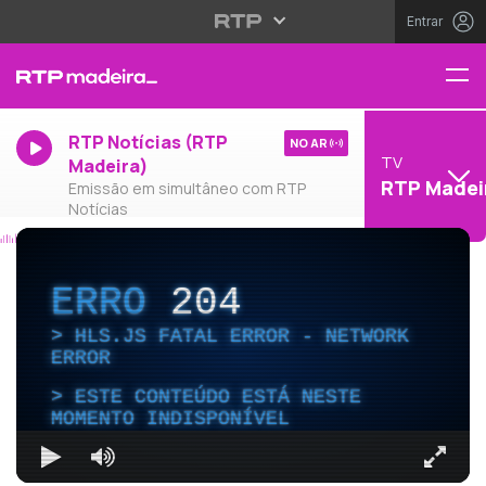
Entrar
RTP Notícias (RTP
NO AR
TV
Madeira)
RTP Madei
Emissão em simultâneo com RTP
Notícias
ERRO
204
HLS.JS FATAL ERROR - NETWORK
ERROR
ESTE CONTEÚDO ESTÁ NESTE
MOMENTO INDISPONÍVEL