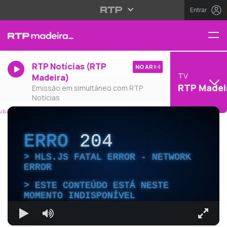
Entrar
RTP Notícias (RTP
NO AR
TV
Madeira)
RTP Madei
Emissão em simultâneo com RTP
Notícias
ERRO
204
HLS.JS FATAL ERROR - NETWORK
ERROR
ESTE CONTEÚDO ESTÁ NESTE
MOMENTO INDISPONÍVEL