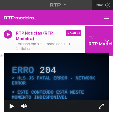
Entrar
RTP Notícias (RTP
NO AR
TV
Madeira)
RTP Madei
Emissão em simultâneo com RTP
Notícias
ERRO
204
HLS.JS FATAL ERROR - NETWORK
ERROR
ESTE CONTEÚDO ESTÁ NESTE
MOMENTO INDISPONÍVEL