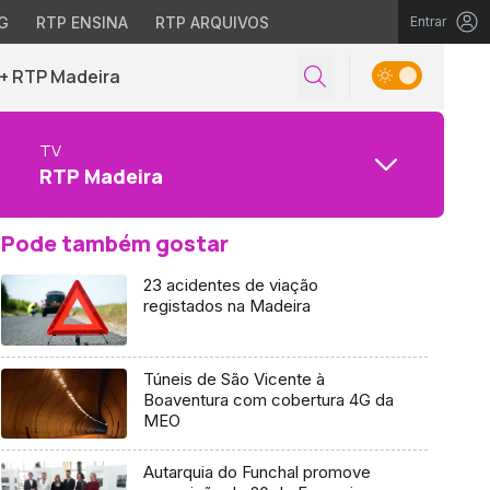
G
RTP ENSINA
RTP ARQUIVOS
Entrar
+ RTP Madeira
TV
RTP Madeira
Pode também gostar
23 acidentes de viação
registados na Madeira
Túneis de São Vicente à
Boaventura com cobertura 4G da
MEO
Autarquia do Funchal promove