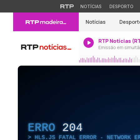
NOTÍCIAS
DESPORTO
Notícias
Desport
RTP Notícias (R
Emissão em simultâ
ERRO
204
HLS.JS FATAL ERROR - NETWORK E