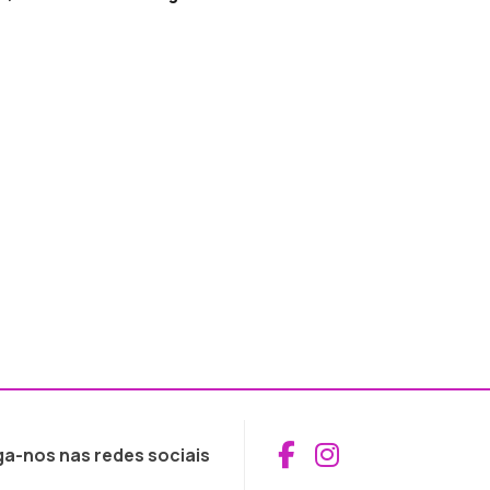
Aceder ao Fac
Aceder ao I
ga-nos nas redes sociais