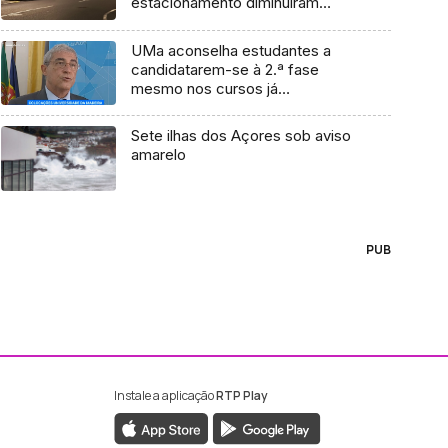
estacionamento diminuíram
(áudio)
UMa aconselha estudantes a
candidatarem-se à 2.ª fase
mesmo nos cursos já
preenchidos (Vídeo)
Sete ilhas dos Açores sob aviso
amarelo
PUB
Instale a aplicação
RTP Play
ebook da RTP Madeira
nstagram da RTP Madeira