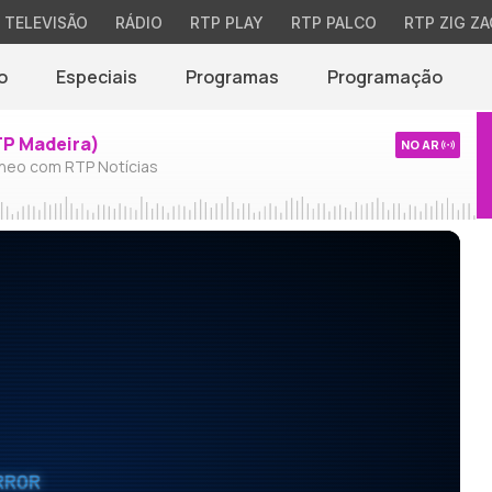
TELEVISÃO
RÁDIO
RTP PLAY
RTP PALCO
RTP ZIG ZA
o
Especiais
Programas
Programação
TP Madeira)
NO AR
neo com RTP Notícias
RROR