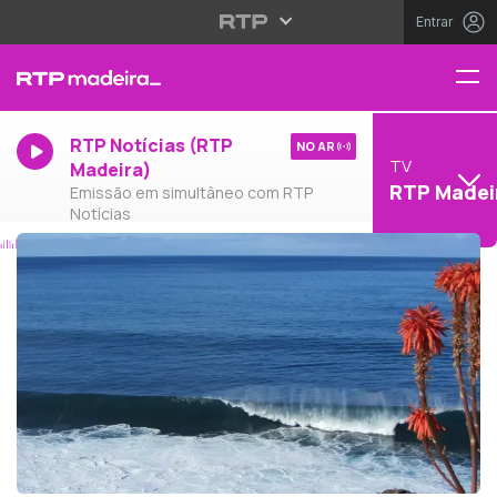
Entrar
RTP Notícias (RTP
NO AR
TV
Madeira)
RTP Madei
Emissão em simultâneo com RTP
Notícias