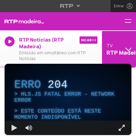
Entrar
RTP Notícias (RTP
NO AR
TV
Madeira)
RTP Madei
Emissão em simultâneo com RTP
Notícias
ERRO
204
HLS.JS FATAL ERROR - NETWORK
ERROR
ESTE CONTEÚDO ESTÁ NESTE
MOMENTO INDISPONÍVEL