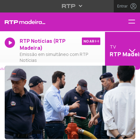
Entrar
RTP Notícias (RTP
NO AR
TV
Madeira)
RTP Madei
Emissão em simultâneo com RTP
Notícias