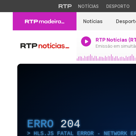
NOTÍCIAS
DESPORTO
Notícias
Desport
RTP Notícias (R
Emissão em simultâ
ERRO
204
HLS.JS FATAL ERROR - NETWORK E