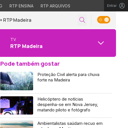
G
RTP ENSINA
RTP ARQUIVOS
Entrar
+ RTP Madeira
TV
RTP Madeira
Pode também gostar
Proteção Civil alerta para chuva
forte na Madeira
Helicóptero de notícias
despenha-se em Nova Jersey,
matando piloto e fotógrafo
Ambientalistas saúdam recuo em