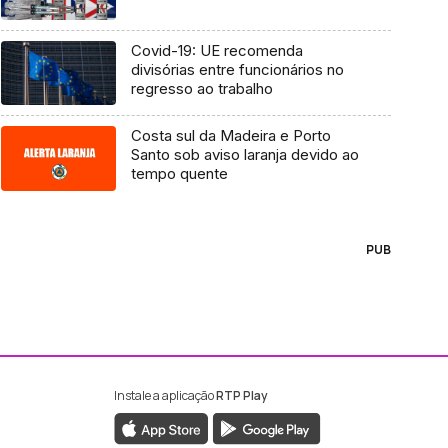
Covid-19: UE recomenda
divisórias entre funcionários no
regresso ao trabalho
Costa sul da Madeira e Porto
Santo sob aviso laranja devido ao
tempo quente
PUB
Instale a aplicação
RTP Play
ebook da RTP Madeira
nstagram da RTP Madeira