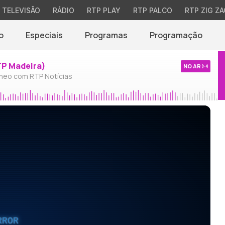
TELEVISÃO
RÁDIO
RTP PLAY
RTP PALCO
RTP ZIG ZA
o
Especiais
Programas
Programação
TP Madeira)
NO AR
neo com RTP Notícias
RROR