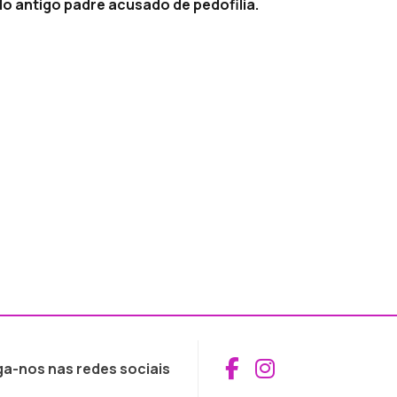
o antigo padre acusado de pedofilia.
Aceder ao Fac
Aceder ao I
ga-nos nas redes sociais