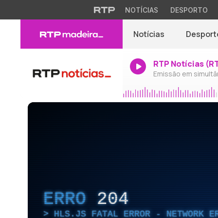
NOTÍCIAS
DESPORTO
Notícias
Desport
RTP Notícias (R
Emissão em simultâ
ERRO
204
HLS.JS FATAL ERROR - NETWORK E