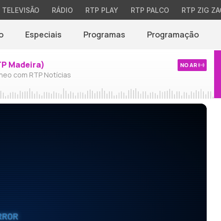
TELEVISÃO
RÁDIO
RTP PLAY
RTP PALCO
RTP ZIG ZA
o
Especiais
Programas
Programação
TP Madeira)
NO AR
neo com RTP Notícias
RROR