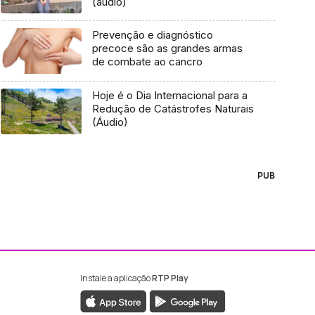
(áudio)
Prevenção e diagnóstico
precoce são as grandes armas
de combate ao cancro
Hoje é o Dia Internacional para a
Redução de Catástrofes Naturais
(Áudio)
PUB
Instale a aplicação
RTP Play
ebook da RTP Madeira
nstagram da RTP Madeira