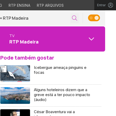
G
RTP ENSINA
RTP ARQUIVOS
Entrar
+ RTP Madeira
TV
RTP Madeira
Pode também gostar
Icebergue ameaça pinguins e
focas
Alguns hoteleiros dizem que a
greve está a ter pouco impacto
(áudio)
César Boaventura vai a