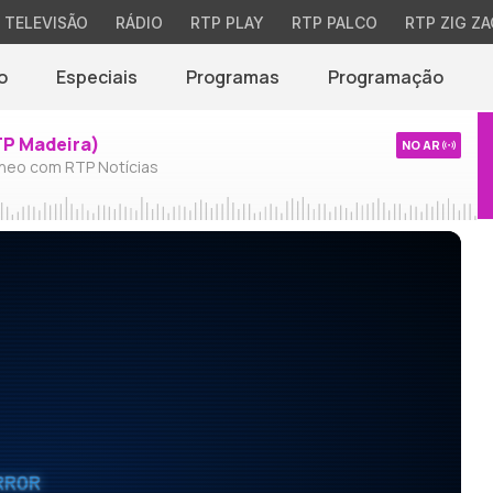
TELEVISÃO
RÁDIO
RTP PLAY
RTP PALCO
RTP ZIG ZA
o
Especiais
Programas
Programação
TP Madeira)
NO AR
neo com RTP Notícias
RROR