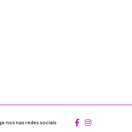
Aceder ao Fac
Aceder ao I
ga-nos nas redes sociais