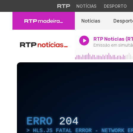
NOTÍCIAS
DESPORTO
Notícias
Desport
RTP Notícias (R
Emissão em simultâ
ERRO
204
HLS.JS FATAL ERROR - NETWORK E