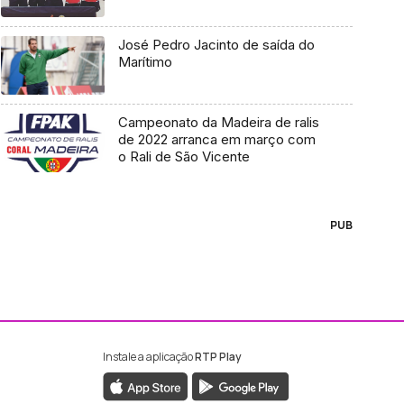
José Pedro Jacinto de saída do
Marítimo
Campeonato da Madeira de ralis
de 2022 arranca em março com
o Rali de São Vicente
PUB
Instale a aplicação
RTP Play
ebook da RTP Madeira
nstagram da RTP Madeira