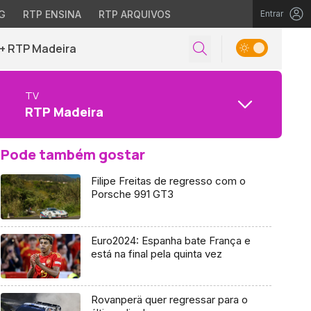
G
RTP ENSINA
RTP ARQUIVOS
Entrar
+ RTP Madeira
TV
RTP Madeira
Pode também gostar
Filipe Freitas de regresso com o
Porsche 991 GT3
Euro2024: Espanha bate França e
está na final pela quinta vez
Rovanperä quer regressar para o