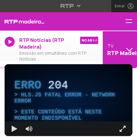
Entrar
RTP Notícias (RTP
NO AR
TV
Madeira)
RTP Madei
Emissão em simultâneo com RTP
Notícias
ERRO
204
HLS.JS FATAL ERROR - NETWORK
ERROR
ESTE CONTEÚDO ESTÁ NESTE
MOMENTO INDISPONÍVEL