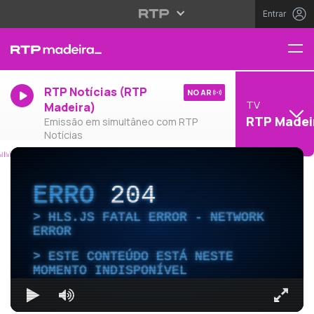
Entrar
RTP Notícias (RTP
NO AR
TV
Madeira)
RTP Madei
Emissão em simultâneo com RTP
Notícias
ERRO
204
HLS.JS FATAL ERROR - NETWORK
ERROR
ESTE CONTEÚDO ESTÁ NESTE
MOMENTO INDISPONÍVEL