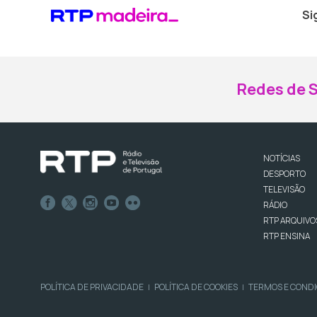
Si
Redes de S
NOTÍCIAS
DESPORTO
TELEVISÃO
RÁDIO
RTP ARQUIVO
RTP ENSINA
POLÍTICA DE PRIVACIDADE
POLÍTICA DE COOKIES
TERMOS E COND
|
|