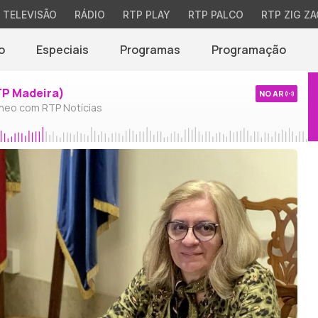
TELEVISÃO
RÁDIO
RTP PLAY
RTP PALCO
RTP ZIG ZA
o
Especiais
Programas
Programação
TP Madeira)
NO AR
neo com RTP Notícias