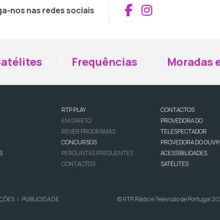
Aceder ao Fac
Aceder ao I
ga-nos nas redes sociais
atélites
Frequências
Moradas e
RTP PLAY
CONTACTOS
EM DIRETO
PROVEDORA DO
REVER PROGRAMAS
TELESPECTADOR
CONCURSOS
PROVEDORA DO OUVI
S
PERGUNTAS FREQUENTES
ACESSIBILIDADES
CONTACTOS
SATÉLITES
IÇÕES
PUBLICIDADE
© RTP, Rádio e Televisão de Portugal 2
|