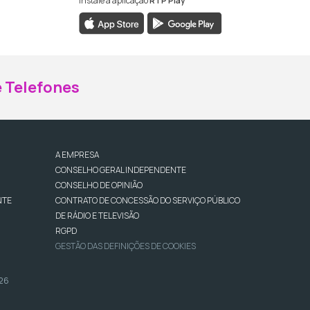
Instale a aplicação
RTP Play
ebook da RTP Madeira
nstagram da RTP Madeira
 Telefones
A EMPRESA
CONSELHO GERAL INDEPENDENTE
CONSELHO DE OPINIÃO
NTE
CONTRATO DE CONCESSÃO DO SERVIÇO PÚBLICO
DE RÁDIO E TELEVISÃO
RGPD
GESTÃO DAS DEFINIÇÕES DE COOKIES
026