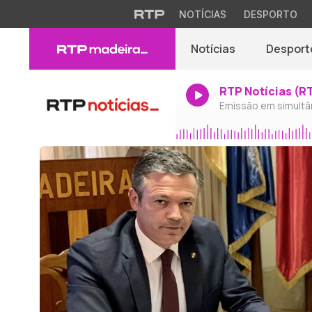
NOTÍCIAS
DESPORTO
Notícias
Desport
RTP Notícias (R
Emissão em simultâ