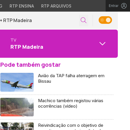
G
RTP ENSINA
RTP ARQUIVOS
Entrar
+ RTP Madeira
TV
RTP Madeira
Pode também gostar
Avião da TAP falha aterragem em
Bissau
Machico também registou várias
ocorrências (vídeo)
Reivindicação com o objetivo de