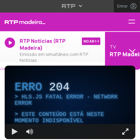
Entrar
RTP Notícias (RTP
NO AR
TV
Madeira)
RTP Madei
Emissão em simultâneo com RTP
Notícias
ERRO
204
HLS.JS FATAL ERROR - NETWORK
ERROR
ESTE CONTEÚDO ESTÁ NESTE
MOMENTO INDISPONÍVEL