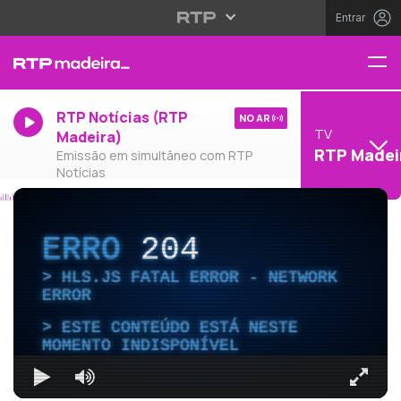
Entrar
RTP Notícias (RTP
NO AR
TV
Madeira)
RTP Madei
Emissão em simultâneo com RTP
Notícias
ERRO
204
HLS.JS FATAL ERROR - NETWORK
ERROR
ESTE CONTEÚDO ESTÁ NESTE
MOMENTO INDISPONÍVEL