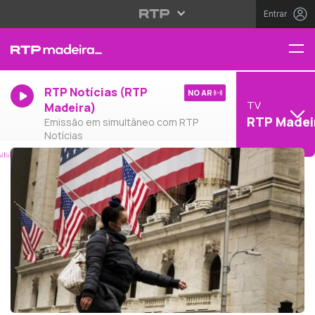
Entrar
RTP Notícias (RTP
NO AR
TV
Madeira)
RTP Madei
Emissão em simultâneo com RTP
Notícias