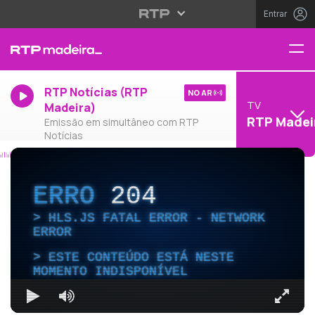
Entrar
RTP Notícias (RTP
NO AR
TV
Madeira)
RTP Madei
Emissão em simultâneo com RTP
Notícias
ERRO
204
HLS.JS FATAL ERROR - NETWORK
ERROR
ESTE CONTEÚDO ESTÁ NESTE
MOMENTO INDISPONÍVEL