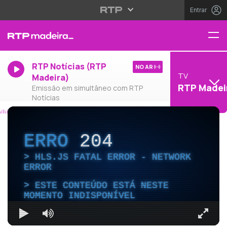
Entrar
RTP Notícias (RTP
NO AR
TV
Madeira)
RTP Madei
Emissão em simultâneo com RTP
Notícias
ERRO
204
HLS.JS FATAL ERROR - NETWORK
ERROR
ESTE CONTEÚDO ESTÁ NESTE
MOMENTO INDISPONÍVEL