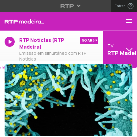
Entrar
RTP Notícias (RTP
NO AR
TV
Madeira)
RTP Madei
Emissão em simultâneo com RTP
Notícias