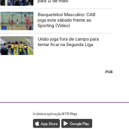
para 12 de maio
Basquetebol Masculino: CAB
joga este sábado frente ao
Sporting (Vídeo)
União joga fora de campo para
tentar ficar na Segunda Liga
PUB
Instale a aplicação
RTP Play
ebook da RTP Madeira
nstagram da RTP Madeira