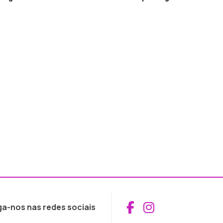
Aceder ao Fac
Aceder ao I
ga-nos nas redes sociais