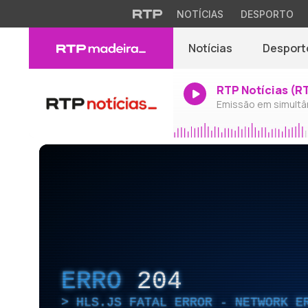
NOTÍCIAS
DESPORTO
Notícias
Desport
RTP Notícias (R
Emissão em simultâ
ERRO
204
HLS.JS FATAL ERROR - NETWORK E