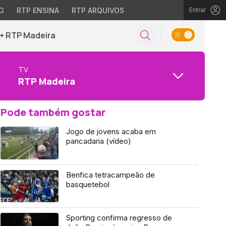
G
RTP ENSINA
RTP ARQUIVOS
Entrar
+ RTP Madeira
TV
RTP Madeira
Pode também gostar
Jogo de jovens acaba em
pancadaria (vídeo)
Benfica tetracampeão de
basquetebol
Sporting confirma regresso de