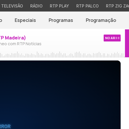
TELEVISÃO
RÁDIO
RTP PLAY
RTP PALCO
RTP ZIG ZA
o
Especiais
Programas
Programação
TP Madeira)
NO AR
neo com RTP Notícias
RROR