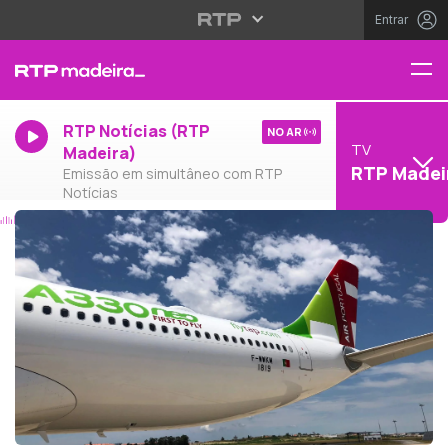
Entrar
RTP Notícias (RTP
NO AR
TV
Madeira)
RTP Madei
Emissão em simultâneo com RTP
Notícias