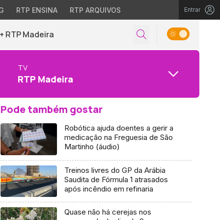
G
RTP ENSINA
RTP ARQUIVOS
Entrar
+ RTP Madeira
TV
RTP Madeira
Pode também gostar
Robótica ajuda doentes a gerir a
medicação na Freguesia de São
Martinho (áudio)
Treinos livres do GP da Arábia
Saudita de Fórmula 1 atrasados
após incêndio em refinaria
Quase não há cerejas nos