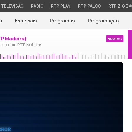
TELEVISÃO
RÁDIO
RTP PLAY
RTP PALCO
RTP ZIG ZA
o
Especiais
Programas
Programação
TP Madeira)
NO AR
neo com RTP Notícias
RROR