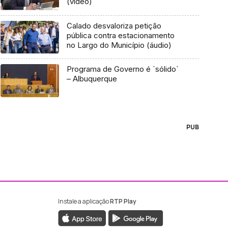
(vídeo)
Calado desvaloriza petição
pública contra estacionamento
no Largo do Município (áudio)
Programa de Governo é `sólido`
– Albuquerque
PUB
Instale a aplicação
RTP Play
ebook da RTP Madeira
nstagram da RTP Madeira