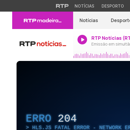
NOTÍCIAS
DESPORTO
Notícias
Desport
RTP Notícias (R
Emissão em simultâ
ERRO
204
HLS.JS FATAL ERROR - NETWORK E