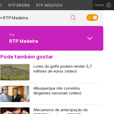
G
RTP ENSINA
RTP ARQUIVOS
Entrar
+ RTP Madeira
TV
RTP Madeira
Pode também gostar
Lotes do golfe podem render 5,7
milhões de euros (vídeo)
Albuquerque não convidou
dirigentes nacionais (vídeo)
Mecanismo de antecipação do