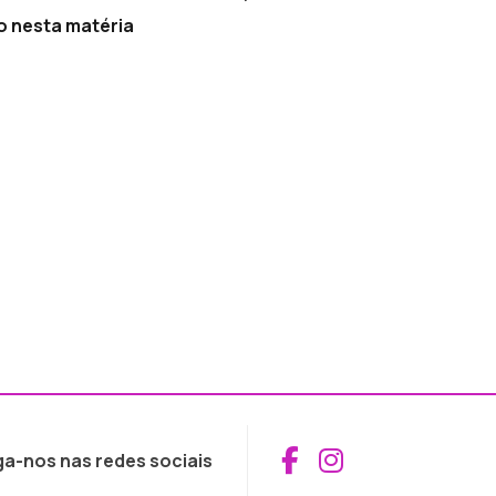
o nesta matéria
Aceder ao Fac
Aceder ao I
ga-nos nas redes sociais