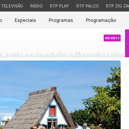
TELEVISÃO
RÁDIO
RTP PLAY
RTP PALCO
RTP ZIG ZA
o
Especiais
Programas
Programação
NO AR