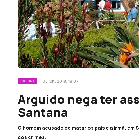
06 jun, 2018, 18:07
SOCIEDADE
Arguido nega ter as
Santana
O homem acusado de matar os pais e a irmã, em S
dos crimes.