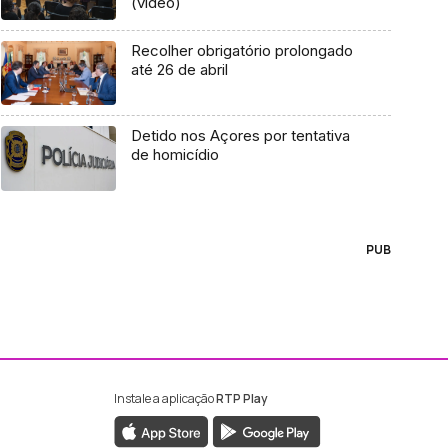
(vídeo)
Recolher obrigatório prolongado
até 26 de abril
Detido nos Açores por tentativa
de homicídio
PUB
Instale a aplicação
RTP Play
ebook da RTP Madeira
nstagram da RTP Madeira