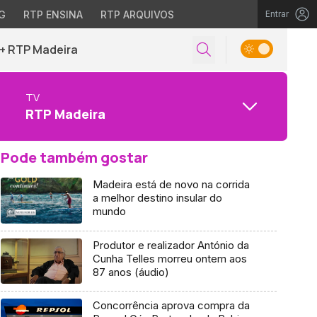
G
RTP ENSINA
RTP ARQUIVOS
Entrar
+ RTP Madeira
TV
RTP Madeira
Pode também gostar
Madeira está de novo na corrida
a melhor destino insular do
mundo
Produtor e realizador António da
Cunha Telles morreu ontem aos
87 anos (áudio)
Concorrência aprova compra da