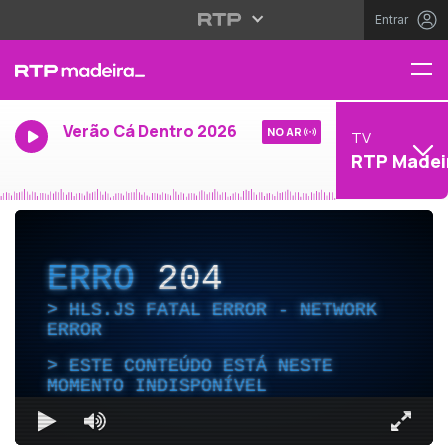
Entrar
Verão Cá Dentro 2026
NO AR
TV
RTP Madei
ERRO
204
HLS.JS FATAL ERROR - NETWORK
ERROR
ESTE CONTEÚDO ESTÁ NESTE
MOMENTO INDISPONÍVEL