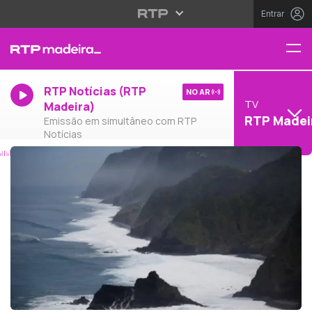
Entrar
RTP Notícias (RTP
NO AR
TV
Madeira)
RTP Madei
Emissão em simultâneo com RTP
Notícias