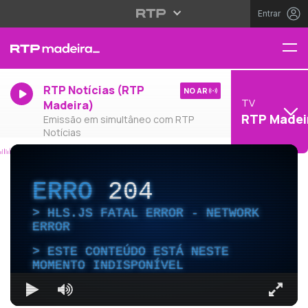
Entrar
RTP Notícias (RTP
NO AR
TV
Madeira)
RTP Madei
Emissão em simultâneo com RTP
Notícias
ERRO
204
HLS.JS FATAL ERROR - NETWORK
ERROR
ESTE CONTEÚDO ESTÁ NESTE
MOMENTO INDISPONÍVEL