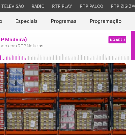
TELEVISÃO
RÁDIO
RTP PLAY
RTP PALCO
RTP ZIG ZA
o
Especiais
Programas
Programação
TP Madeira)
NO AR
neo com RTP Notícias