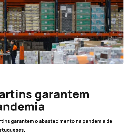
artins garantem
andemia
rtins garantem o abastecimento na pandemia de
rtugueses.