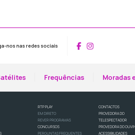
Aceder ao Fac
Aceder ao I
ga-nos nas redes sociais
atélites
Frequências
Moradas e
RTP PLAY
CONTACTOS
EM DIRETO
PROVEDORA DO
REVER PROGRAMAS
TELESPECTADOR
CONCURSOS
PROVEDORA DO OUVI
S
PERGUNTAS FREQUENTES
ACESSIBILIDADES