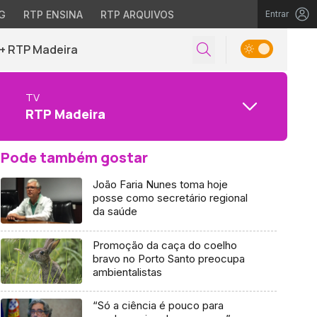
G
RTP ENSINA
RTP ARQUIVOS
Entrar
+ RTP Madeira
TV
RTP Madeira
Pode também gostar
João Faria Nunes toma hoje
posse como secretário regional
da saúde
Promoção da caça do coelho
bravo no Porto Santo preocupa
ambientalistas
“Só a ciência é pouco para