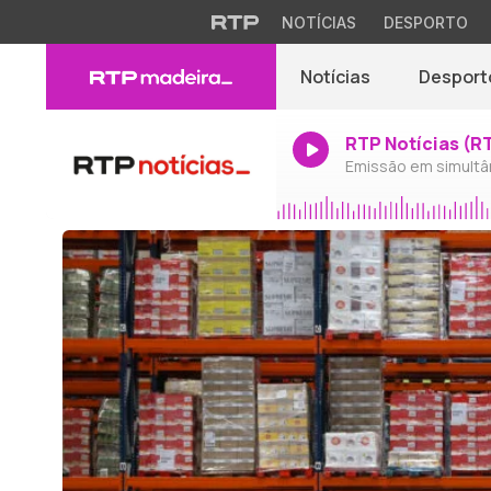
NOTÍCIAS
DESPORTO
Notícias
Desport
RTP Notícias (R
Emissão em simultâ