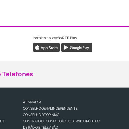
Instale a aplicação
RTP Play
ebook da RTP Madeira
nstagram da RTP Madeira
 Telefones
A EMPRESA
CONSELHO GERAL INDEPENDENTE
CONSELHO DE OPINIÃO
NTE
CONTRATO DE CONCESSÃO DO SERVIÇO PÚBLICO
DE RÁDIO E TELEVISÃO