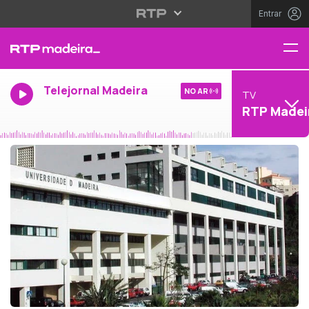
Entrar
Telejornal Madeira
NO AR
TV
RTP Madei