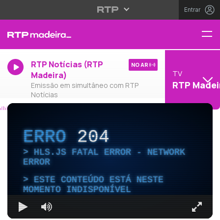
Entrar
RTP Notícias (RTP
NO AR
TV
Madeira)
RTP Madei
Emissão em simultâneo com RTP
Notícias
ERRO
204
HLS.JS FATAL ERROR - NETWORK
ERROR
ESTE CONTEÚDO ESTÁ NESTE
MOMENTO INDISPONÍVEL