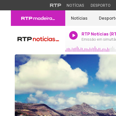
NOTÍCIAS
DESPORTO
Notícias
Desport
RTP Notícias (R
Emissão em simultâ