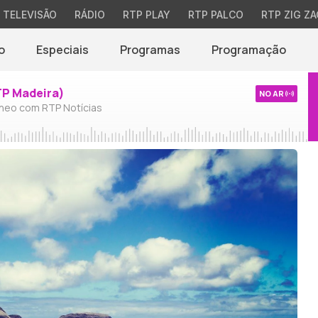
TELEVISÃO
RÁDIO
RTP PLAY
RTP PALCO
RTP ZIG ZA
o
Especiais
Programas
Programação
TP Madeira)
NO AR
neo com RTP Notícias