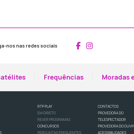
Aceder ao Fac
Aceder ao I
ga-nos nas redes sociais
atélites
Frequências
Moradas e
RTP PLAY
CONTACTOS
EM DIRETO
PROVEDORA DO
REVER PROGRAMAS
TELESPECTADOR
CONCURSOS
PROVEDORA DO OUVI
S
PERGUNTAS FREQUENTES
ACESSIBILIDADES