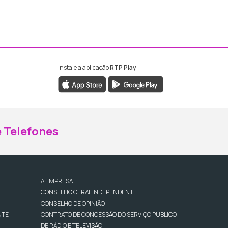
Instale a aplicação
RTP Play
ebook da RTP Madeira
nstagram da RTP Madeira
 Telefones
A EMPRESA
CONSELHO GERAL INDEPENDENTE
CONSELHO DE OPINIÃO
NTE
CONTRATO DE CONCESSÃO DO SERVIÇO PÚBLICO
DE RÁDIO E TELEVISÃO