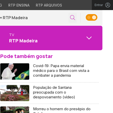
G
RTP ENSINA
RTP ARQUIVOS
Entrar
+ RTP Madeira
TV
RTP Madeira
Pode também gostar
Covid-19: Papa envia material
médico para o Brasil com vista a
combater a pandemia
População de Santana
preocupada com o
despovoamento (vídeo)
Morreu o homem do presépio do