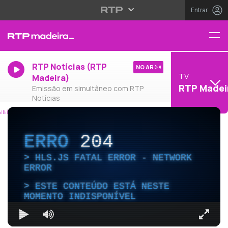
Entrar
RTP Notícias (RTP
NO AR
TV
Madeira)
RTP Madei
Emissão em simultâneo com RTP
Notícias
ERRO
204
HLS.JS FATAL ERROR - NETWORK
ERROR
ESTE CONTEÚDO ESTÁ NESTE
MOMENTO INDISPONÍVEL