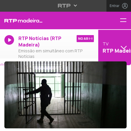
Entrar
RTP Notícias (RTP
NO AR
TV
Madeira)
RTP Madei
Emissão em simultâneo com RTP
Notícias