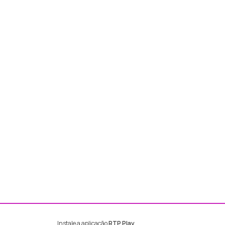
Instale a aplicação
RTP Play