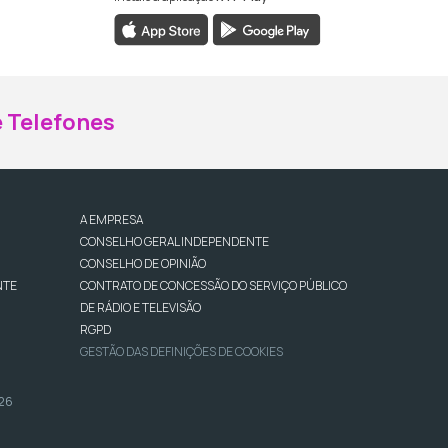
ebook da RTP Madeira
nstagram da RTP Madeira
 Telefones
A EMPRESA
CONSELHO GERAL INDEPENDENTE
CONSELHO DE OPINIÃO
NTE
CONTRATO DE CONCESSÃO DO SERVIÇO PÚBLICO
DE RÁDIO E TELEVISÃO
RGPD
GESTÃO DAS DEFINIÇÕES DE COOKIES
026