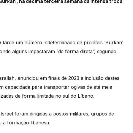
o ‘Burkan’, na décima terceira semana da intensa troca
ta tarde um número indeterminado de projéteis ‘Burkan’
n, onde alguns impactaram “de forma direta”, segundo
srallah, anunciou em finais de 2023 a inclusão destes
êm capacidade para transportar ogivas de até meia
izadas de forma limitada no sul do Líbano.
srael foram dirigidas a postos militares, grupos de
u a formação libanesa.