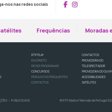
Aceder ao Fac
Aceder ao I
ga-nos nas redes sociais
atélites
Frequências
Moradas e
RTP PLAY
CONTACTOS
EM DIRETO
PROVEDORA DO
REVER PROGRAMAS
TELESPECTADOR
CONCURSOS
PROVEDORA DO OUVI
S
PERGUNTAS FREQUENTES
ACESSIBILIDADES
CONTACTOS
SATÉLITES
IÇÕES
PUBLICIDADE
© RTP, Rádio e Televisão de Portugal 2
|