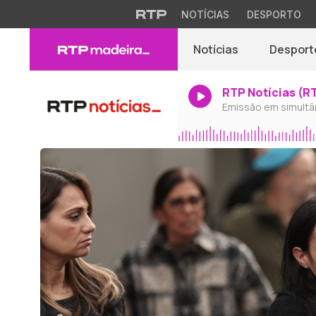
NOTÍCIAS
DESPORTO
Notícias
Desport
RTP Notícias (R
Emissão em simultâ