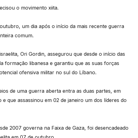
ecisou o movimento xiita.
outubro, um dia após o início da mais recente guerra
onteira comum.
raelita, Ori Gordin, assegurou que desde o início das
da formação libanesa e garantiu que as suas forças
encial ofensiva militar no sul do Líbano.
ceios de uma guerra aberta entra as duas partes, em
co e que assassinou em 02 de janeiro um dos líderes do
desde 2007 governa na Faixa de Gaza, foi desencadeado
aelita em 07 de outubro.