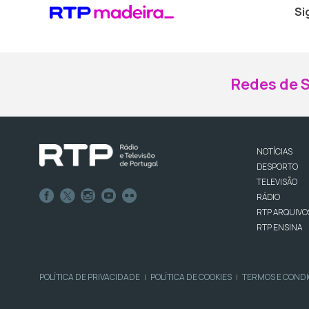
Si
Redes de S
NOTÍCIAS
DESPORTO
TELEVISÃO
RÁDIO
RTP ARQUIVO
RTP ENSINA
POLÍTICA DE PRIVACIDADE
POLÍTICA DE COOKIES
TERMOS E COND
|
|