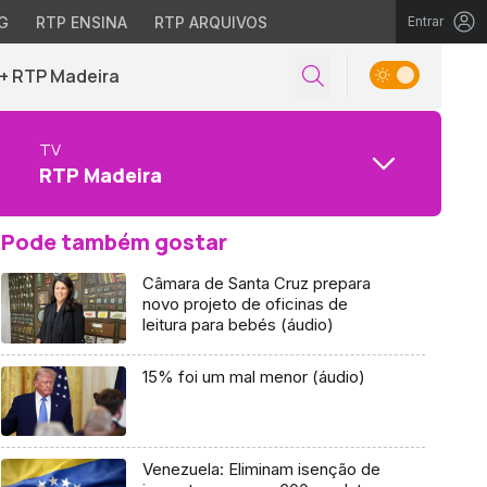
G
RTP ENSINA
RTP ARQUIVOS
Entrar
+ RTP Madeira
TV
RTP Madeira
Pode também gostar
Câmara de Santa Cruz prepara
novo projeto de oficinas de
leitura para bebés (áudio)
15% foi um mal menor (áudio)
Venezuela: Eliminam isenção de