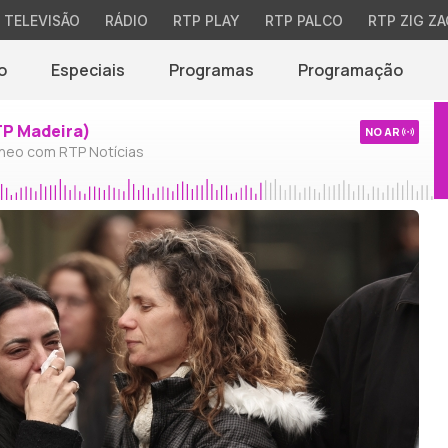
TELEVISÃO
RÁDIO
RTP PLAY
RTP PALCO
RTP ZIG ZA
o
Especiais
Programas
Programação
TP Madeira)
NO AR
neo com RTP Notícias