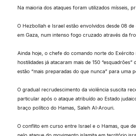
Na maioria dos ataques foram utilizados mísseis, pr
O Hezbollah e Israel estão envolvidos desde 08 de 
em Gaza, num intenso fogo cruzado através da fr
Ainda hoje, o chefe do comando norte do Exército is
hostilidades já atacaram mais de 150 “esquadrões” 
estão “mais preparadas do que nunca” para uma pot
O gradual recrudescimento da violência suscita re
particular após o ataque atribuído ao Estado judai
braço político do Hamas, Saleh Al-Arouri.
O conflito em curso entre Israel e o Hamas, que 
pelo ataque do movimento islamita em território isr