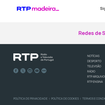
Si
Redes de S
NOTÍCIAS
DESPORTO
TELEVISÃO
RÁDIO
RTP ARQUIVO
RTP ENSINA
POLÍTICA DE PRIVACIDADE
POLÍTICA DE COOKIES
TERMOS E COND
|
|