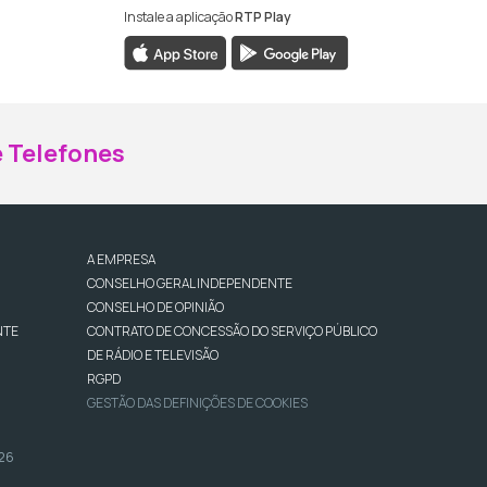
Instale a aplicação
RTP Play
ebook da RTP Madeira
nstagram da RTP Madeira
 Telefones
A EMPRESA
CONSELHO GERAL INDEPENDENTE
CONSELHO DE OPINIÃO
NTE
CONTRATO DE CONCESSÃO DO SERVIÇO PÚBLICO
DE RÁDIO E TELEVISÃO
RGPD
GESTÃO DAS DEFINIÇÕES DE COOKIES
026