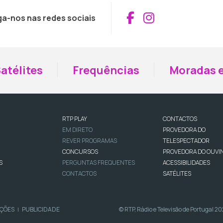
Aceder ao Fac
Aceder ao I
ga-nos nas redes sociais
atélites
Frequências
Moradas e
RTP PLAY
CONTACTOS
EM DIRETO
PROVEDORA DO
REVER PROGRAMAS
TELESPECTADOR
CONCURSOS
PROVEDORA DO OUVI
S
PERGUNTAS FREQUENTES
ACESSIBILIDADES
CONTACTOS
SATÉLITES
IÇÕES
PUBLICIDADE
© RTP, Rádio e Televisão de Portugal 2
|