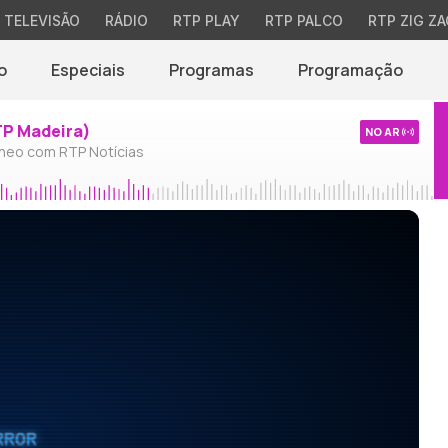
TELEVISÃO
RÁDIO
RTP PLAY
RTP PALCO
RTP ZIG ZA
o
Especiais
Programas
Programação
TP Madeira)
NO AR
neo com RTP Notícias
RROR