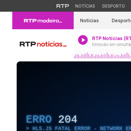
NOTÍCIAS
DESPORTO
Notícias
Desport
RTP Notícias (R
Emissão em simultâ
ERRO
204
HLS.JS FATAL ERROR - NETWORK E