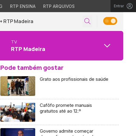
G
RTP ENSINA
RTP ARQUIVOS
Entrar
+ RTP Madeira
TV
RTP Madeira
Pode também gostar
Grato aos profissionais de saúde
Cafôfo promete manuais
gratuitos até ao 12.º
Governo admite começar